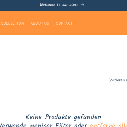
Welcome to our store
COLLECTION
ABOUT US
CONTACT
Sortieren 
Keine Produkte gefunden
Verwende weniger Filter oder
entferne all