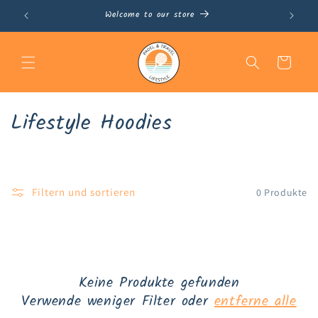
Direkt
Welcome to our store
0
zum
Inhalt
Warenkorb
K
Lifestyle Hoodies
a
t
Filtern und sortieren
0 Produkte
e
g
o
r
Keine Produkte gefunden
Verwende weniger Filter oder
entferne alle
i