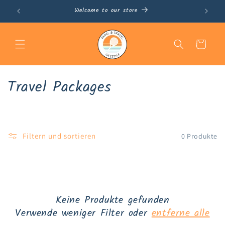
Direkt
Welcome to our store
0
zum
Inhalt
Warenkorb
K
Travel Packages
a
t
Filtern und sortieren
0 Produkte
e
g
o
r
Keine Produkte gefunden
Verwende weniger Filter oder
entferne alle
i