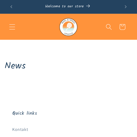
Direkt
Welcome to our store
0
zum
Inhalt
Warenkorb
News
Quick links
Kontakt